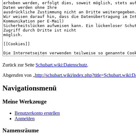
Zurück zur Seite
Schubart.wiki:Datenschutz
.
Abgerufen von „
http://schubart.wiki/index.php?title=Schubart.wiki:D
Navigationsmenü
Meine Werkzeuge
Benutzerkonto erstellen
Anmelden
Namensräume