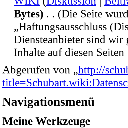
WIKI
(
Diskussion
|
Beitr
Bytes)
‎
. .
(Die Seite wurd
„Haftungsausschluss (Dis
Diensteanbieter sind wi
Inhalte auf diesen Seite
Abgerufen von „
http://sch
title=Schubart.wiki:Datens
Navigationsmenü
Meine Werkzeuge